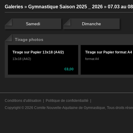
Galeries
»
Gymnastique Saison 2025 _ 2026
»
07.03 au 0
Samedi
Dimanche
Tirage photos
Tirage sur Papier 13x18 (A4/2)
Tirage sur Papier format A4
13x18 (A4/2)
format A4
€8,00
Conditions d'utilisation
|
Politique de confidentialité
|
Copyright © 2026
Comite Nouvelle-Aquitaine de Gymnastique
, Tous droits rése