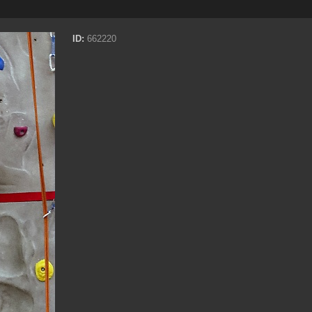
ID:
662220