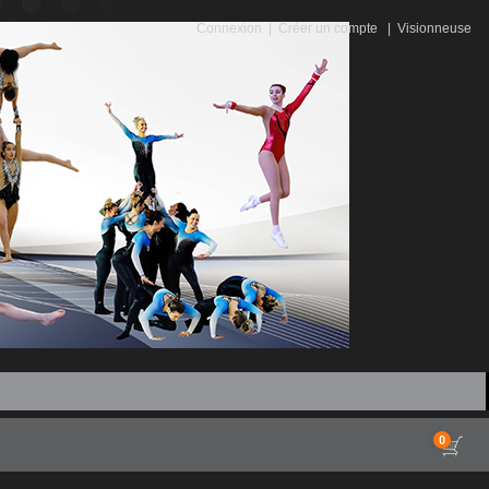
Connexion
|
Créer un compte
|
Visionneuse
0