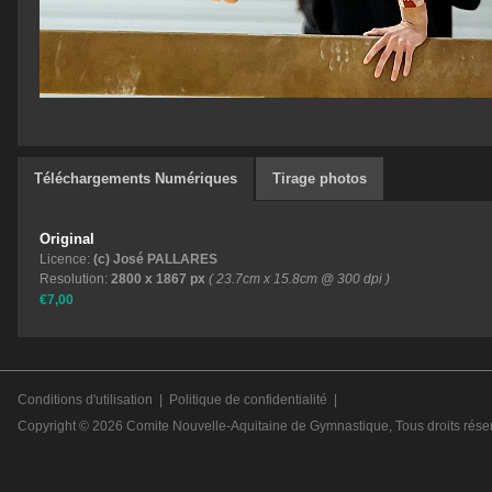
Téléchargements Numériques
Tirage photos
Original
Licence:
(c) José PALLARES
Resolution:
2800 x 1867 px
( 23.7cm x 15.8cm @ 300 dpi )
€7,00
Conditions d'utilisation
|
Politique de confidentialité
|
Copyright © 2026
Comite Nouvelle-Aquitaine de Gymnastique
, Tous droits rése