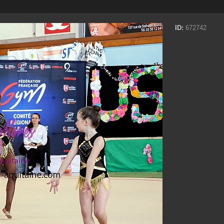
ID:
672742