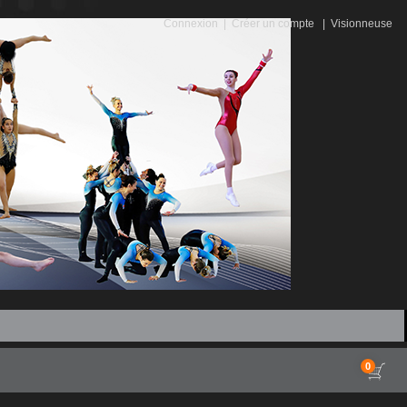
Connexion
|
Créer un compte
|
Visionneuse
0