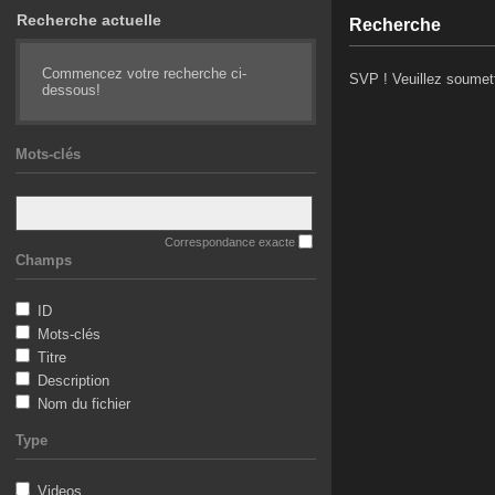
Recherche actuelle
Recherche
Commencez votre recherche ci-
SVP ! Veuillez soumett
dessous!
Mots-clés
Correspondance exacte
Champs
ID
Mots-clés
Titre
Description
Nom du fichier
Type
Videos